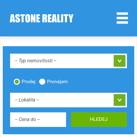
-- Typ nemovitosti --
Prodej
Pronájem
-- Lokalita --
HLEDEJ