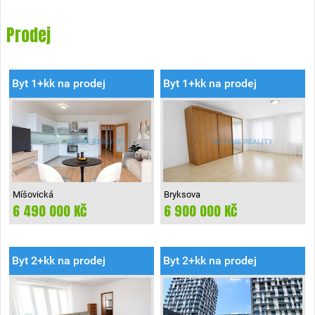
Prodej
Byt 1+kk na prodej
Byt 1+kk na prodej
Míšovická
Bryksova
6 490 000 Kč
6 900 000 Kč
Praha-Zličín
Praha 14
Byt 2+kk na prodej
Byt 2+kk na prodej