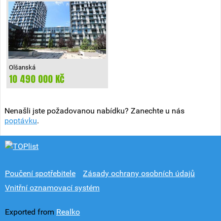
Olšanská
10 490 000 Kč
Praha 3
Nenašli jste požadovanou nabídku? Zanechte u nás
poptávku
.
Poučení spotřebitele
Zásady ochrany osobních údajů
Vnitřní oznamovací systém
Exported from
Realko