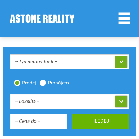
-- Typ nemovitosti --
Prodej
Pronájem
-- Lokalita --
HLEDEJ