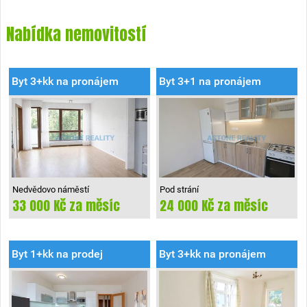
Nabídka nemovitostí
Byt 3+kk na pronájem
Byt 3+1 na pronájem
Nedvědovo náměstí
Pod strání
33 000 Kč za měsíc
24 000 Kč za měsíc
Praha 4
Praha 10
Byt 1+kk na prodej
Byt 3+kk na pronájem