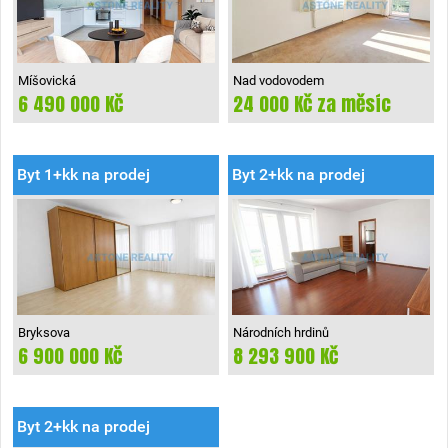
Míšovická
Nad vodovodem
6 490 000 Kč
24 000 Kč za měsíc
Praha-Zličín
Praha 10
Byt 1+kk na prodej
Byt 2+kk na prodej
Bryksova
Národních hrdinů
6 900 000 Kč
8 293 900 Kč
Praha 14
Praha-Dolní Počernice
Byt 2+kk na prodej