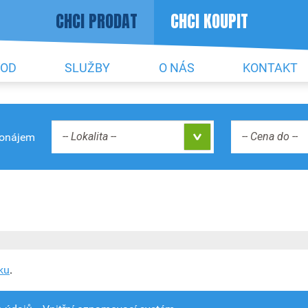
CHCI PRODAT
CHCI KOUPIT
VOD
SLUŽBY
O NÁS
KONTAKT
-- Lokalita --
ronájem
ku
.