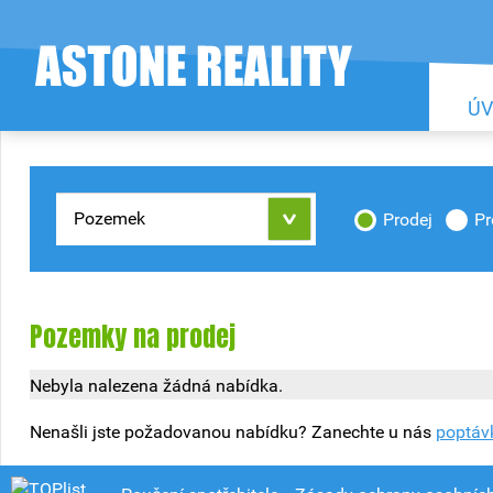
Ú
Pozemek
Prodej
P
Pozemky na prodej
Nebyla nalezena žádná nabídka.
Nenašli jste požadovanou nabídku? Zanechte u nás
poptáv