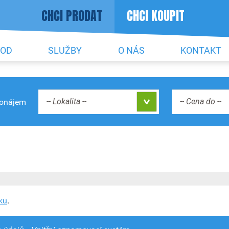
CHCI PRODAT
CHCI KOUPIT
VOD
SLUŽBY
O NÁS
KONTAKT
-- Lokalita --
ronájem
ku
.