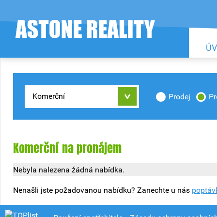
Ú
Komerční
Prodej
P
Komerční na pronájem
Nebyla nalezena žádná nabídka.
Nenašli jste požadovanou nabídku? Zanechte u nás
poptáv